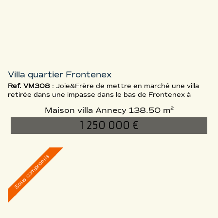
Villa quartier Frontenex
Ref. VM308
: Joie&Frère de mettre en marché une villa
retirée dans une impasse dans le bas de Frontenex à
Annecy-le-Vieux, laquelle intègre à un foncier de 600 m2,
Maison villa Annecy
138.50 m²
une maison de 138.5 m2 équipée d'un garage double de
30 m2. Bâtie par le constructeur Eden-Home, celle-ci
1 250 000 €
présente des caractéristiques énergétiques
remarquables durant l'intégralité de son cycle (faible
consommation, bois local...). D...
Sous compromis