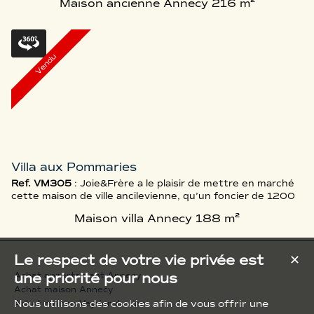
Maison ancienne Annecy
216 m²
années 1950 annéciennes. En contre-bas du Clocher
d’Annecy-le-Vieux, à la frontière de la commune avec
Annecy Nord, la maison incarne l’esprit des premières
bâtisses familiales contemporaines du quartier du
Château de Novel. En effet, des ...
Vendu
Villa aux Pommaries
Ref. VM305
: Joie&Frère a le plaisir de mettre en marché
cette maison de ville ancilevienne, qu’un foncier de 1200
m2 distingue notamment, dans le dense quartier des
Maison villa Annecy
188 m²
Pommaries. Le haut standing des matériaux et le niveau
de l’art visibles dans les finitions qu’une rénovation
intégrale implique (2024), expliquent également la
Le respect de votre vie privée est
✕
position ambitieuse du produit. À ces arguments,
s’ajoutent la présence ...
une priorité pour nous
Achat appartement Annecy
Achat maison Annecy
Nous utilisons des cookies afin de vous offrir une
Achat maison Veyrier-du-Lac