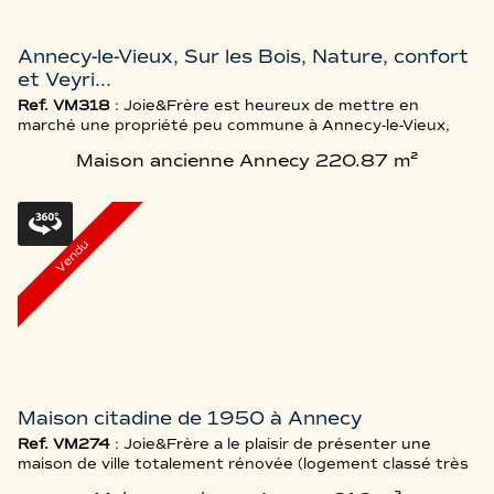
Annecy-le-Vieux, Sur les Bois, Nature, confort
et Veyri...
Ref. VM318
: Joie&Frère est heureux de mettre en
marché une propriété peu commune à Annecy-le-Vieux,
grâce à des volumes et autres surfaces conséquents,
Maison ancienne Annecy
220.87 m²
également par un emplacement limitrophe de zones
naturelles qui sacralisent son environnement. Pensé pour
une occupation familiale, le bâti présente trois niveaux de
surfaces habitables, un sous-sol, une cave à vin climatisée
et un garage double. ...
Vendu
Maison citadine de 1950 à Annecy
Ref. VM274
: Joie&Frère a le plaisir de présenter une
maison de ville totalement rénovée (logement classé très
performant) et particulièrement emblématique des