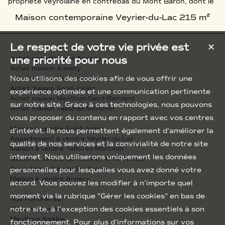
propriété veyrolaine en contrebas du Mont Baron, dont le
large horizon couvre la baie d’Annecy jusqu’au Sud des
Maison contemporaine Veyrier-du-Lac
215 m²
Bauges. Implanté sur un terrain de 840m2, le bâtiment,
contemporain, atypique et à ossature bois, intègre une
surface au sol de 215m2 distribuée sur trois niveaux.
Le respect de votre vie privée est
✕
Alors qu’au sous-sol se retrouve communément la
buanderie, un débar...
une priorité pour nous
Achat appartement Annecy
Achat maison Annecy
Nous utilisons des cookies afin de vous offrir une
Achat maison Veyrier-du-Lac
Achat maison Saint-Jorioz
expérience optimale et une communication pertinente
Achat maison Menthon-Saint-Bernard
sur notre site. Grace à ces technologies, nous pouvons
Achat maison Talloires-Montmin
vous proposer du contenu en rapport avec vos centres
Maison à vendre Saint-Jorioz
d'intérêt. Ils nous permettent également d'améliorer la
Appartement à vendre Veyrier-du-Lac
qualité de nos services et la convivialité de notre site
Maison à vendre Talloires-Montmin
internet. Nous utiliserons uniquement les données
Maison à vendre Saint-Julien-en-Genevois
Appartement à vendre Annecy
personnelles pour lesquelles vous avez donné votre
Maison à vendre Annecy
accord. Vous pouvez les modifier à n'importe quel
moment via la rubrique "Gérer les cookies" en bas de
Nos Honoraires
notre site, à l'exception des cookies essentiels à son
Qui sommes-nous
Mentions légales
fonctionnement. Pour plus d'informations sur vos