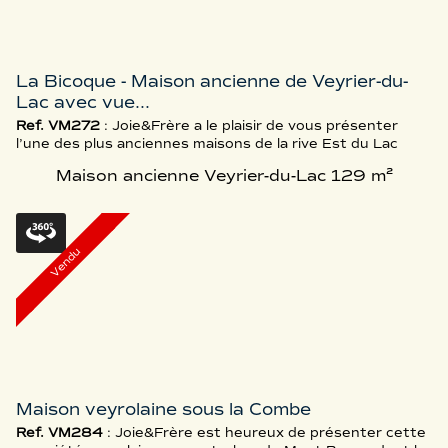
La Bicoque - Maison ancienne de Veyrier-du-
Lac avec vue...
Ref. VM272
: Joie&Frère a le plaisir de vous présenter
l’une des plus anciennes maisons de la rive Est du Lac
d’Annecy. Traditionnelle et emblématique de notre
Maison ancienne Veyrier-du-Lac
129 m²
patrimoine, la maison fut construite en 1920, Sous
Morat, dans le prolongement du “vieux” Veyrier-du-Lac.
Orientée plein Ouest, face au lac, “dos” à la grotte des
Sarrasins et à la zone naturelle du Mont Veyrier, la
demeure s‘élève sur ...
Vendu
Maison veyrolaine sous la Combe
Ref. VM284
: Joie&Frère est heureux de présenter cette