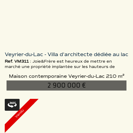
Veyrier-du-Lac - Villa d'architecte dédiée au lac
Ref. VM311
: Joie&Frère est heureux de mettre en
marché une propriété implantée sur les hauteurs de
Veyrier-du-Lac, aux Combes ⛰️ 🌳 🌲. Le flamboyant projet
Maison contemporaine Veyrier-du-Lac
210 m²
architectural, mené par le cabinet BBAU et dessiné par
Benjamin Blanc, mêle à de hauts standards d’art et de
2 900 000 €
matériaux, un bâti intégré et un accès adapté à la
topographie du terrain. Le design semble influencé par
les mouvement brutaliste e...
Vendu