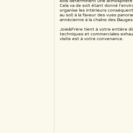
bois déterminent une atmosphère s
Cela va de soit étant donné l'env
organise les intérieurs conséquen
au sol) à la faveur des vues panoram
annécienne à la chaîne des Bauges
Joie&Frère tient à votre entière di
techniques et commerciales exhaus
visite est à votre convenance.