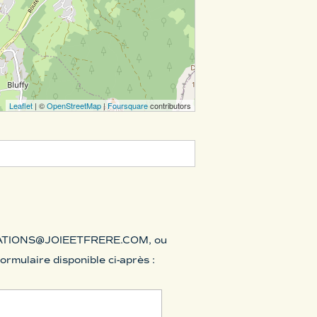
Leaflet
| ©
OpenStreetMap
|
Foursquare
contributors
TIONS@JOIEETFRERE.COM
, ou
mulaire disponible ci-après :