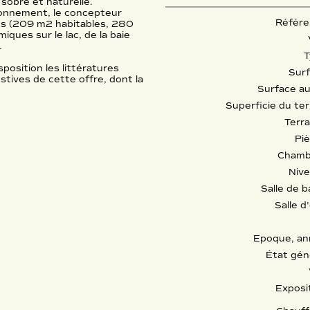
obre et naturelle.
ironnement, le concepteur
Référe
ts (209 m2 habitables, 280
iques sur le lac, de la baie
.
T
sposition les littératures
Sur
tives de cette offre, dont la
Surface au
Superficie du ter
Terr
Pi
Chamb
Niv
Salle de b
Salle d
Epoque, a
État gén
Exposi