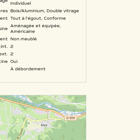
fage
Individuel
ures
Bois/Aluminium, Double vitrage
ment
Tout à l'égout, Conforme
Aménagée et équipée,
sine
Américaine
ent
Non meublé
int.
2
ext.
2
cine
Oui
À débordement