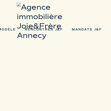
MODÈLE
RENCONTRER J&F
MANDATS J&F