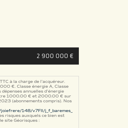
2 900 000 €
TTC à la charge de l'acquéreur.
 000 €. Classe énergie A, Classe
 dépenses annuelles d'énergie
ntre 1000.00 € et 2000.00 € sur
2023 (abonnements compris). Nos
le/joiefrere/148/v7FIl/j_f_baremes_
es risques auxquels ce bien est
le site Géorisques :