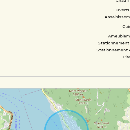
Chauf
Ouvert
Assainisse
Cui
Ameublem
Stationnement 
Stationnement 
Pis