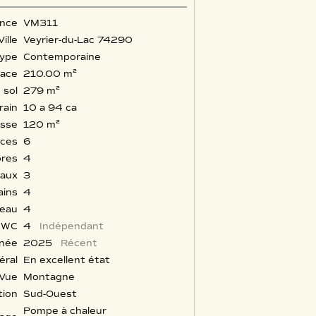
nce
VM311
Ville
Veyrier-du-Lac
74290
ype
Contemporaine
face
210.00
m²
 sol
279
m²
rain
10 a 94 ca
asse
120
m²
èces
6
res
4
eaux
3
ains
4
'eau
4
WC
4
Indépendant
nnée
2025
Récent
éral
En excellent état
Vue
Montagne
tion
Sud-Ouest
Pompe à chaleur