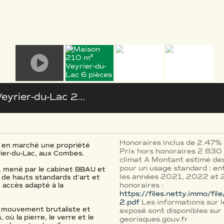
eyrier-du-Lac
210 m²
Honoraires inclus de 2.47% 
 en marché une propriété
Prix hors honoraires 2 830
rier-du-Lac, aux Combes.
climat A Montant estimé des
pour un usage standard : e
l, mené par le cabinet BBAU et
les années 2021, 2022 et 
 de hauts standards d’art et
honoraires :
 accès adapté à la
https://files.netty.immo/fi
2.pdf
Les informations sur l
s mouvement brutaliste et
exposé sont disponibles sur 
ù la pierre, le verre et le
georisques.gouv.fr