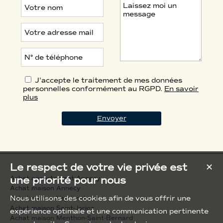
J'accepte le traitement de mes données
personnelles conformément au RGPD.
En savoir
plus
Le respect de votre vie privée est
✕
une priorité pour nous
Achat appartement Annecy
Achat maison Annecy
Nous utilisons des cookies afin de vous offrir une
Achat maison Veyrier-du-Lac
Achat maison Saint-Jorioz
expérience optimale et une communication pertinente
Achat maison Menthon-Saint-Bernard