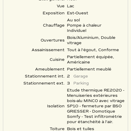
Vue
Lac
Exposition
Est-Ouest
Au sol
Chauffage
Pompe à chaleur
Individuel
Bois/Aluminium, Double
Ouvertures
vitrage
Assainissement
Tout à l'égout, Conforme
Partiellement équipée,
Cuisine
Américaine
Ameublement
Partiellement meublé
Stationnement int.
2
Garage
Stationnement ext.
3
Parking
Etude thermique RE2020 -
Menuiseries extérieures
bois-alu MINCO avec vitrage
Isolation
SP10 - fermeture par BSO
GRIESSER - Domotique
Somfy - Test infiltrométrie
pour étanchéité à l'air.
Toiture
Bois et tuiles