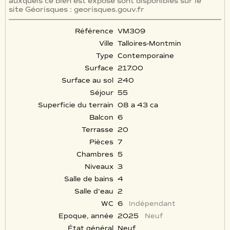
auxquels ce bien est exposé sont disponibles sur le
site Géorisques : georisques.gouv.fr
Référence
VM309
Ville
Talloires-Montmin
Type
Contemporaine
Surface
217.00
Surface au sol
240
Séjour
55
Superficie du terrain
08 a 43 ca
Balcon
6
Terrasse
20
Pièces
7
Chambres
5
Niveaux
3
Salle de bains
4
Salle d'eau
2
WC
6
Indépendant
Epoque, année
2025
Neuf
État général
Neuf