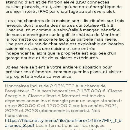
standing d’art et de finition élevé (BSO connectés,
cuisine, placards, etc.), ainsi qu’une note énergétique de
premier intérêt (PAC par chauffage au sol réversible).
Les cinq chambres de la maison sont distribuées sur trois
niveaux, dont la suite des maîtres qui totalise 41 m2.
Chacune, tout comme le salon/salle à manger, bénéficie
de vues d'envergure sur le golf, le château de Menthon,
la Tournette ou encore le lac (plus partielle mais réelle).
Une partie du rez-de-chaussée est exploitable en location
saisonnière, avec une cuisine et une entrée
indépendante, alors que la propriété est équipée d’un
garage double et de deux places extérieures.
Joie&Frère se tient à votre entière disposition pour
préciser ces éléments, communiquer les plans, et visiter
la propriété à votre convenance.
Honoraires inclus de 2.95% TTC à la charge de
l'acquéreur. Prix hors honoraires 2 137 000 €. Classe
énergie A, Classe climat A Montant estimé des
dépenses annuelles d'énergie pour un usage standard :
entre 800.00 € et 1200.00 € sur les années 2021,
2022 et 2023 (abonnements compris). Nos
honoraires :
https://files.netty.immo/file/joiefrere/148/v7FIl/j_f_b
aremes_2.pdf
Les informations sur les risques